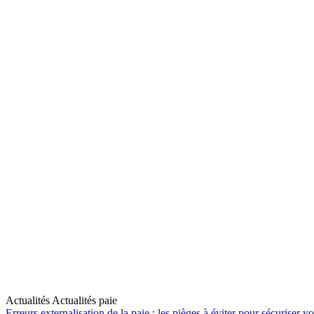
Actualités Actualités paie
Erreurs externalisation de la paie : les pièges à éviter pour sécuriser vo